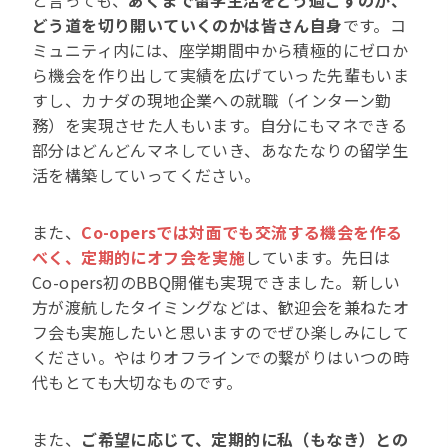
と言っても、
あくまで留学生活をどう過ごすのか、
どう道を切り開いていくのかは皆さん自身
です。コ
ミュニティ内には、座学期間中から積極的にゼロか
ら機会を作り出して実績を広げていった先輩もいま
すし、カナダの現地企業への就職（インターン勤
務）を実現させた人もいます。自分にもマネできる
部分はどんどんマネしていき、あなたなりの留学生
活を構築していってください。
また、
Co-opersでは対面でも交流する機会を作る
べく、定期的にオフ会を実施
しています。先日は
Co-opers初のBBQ開催も実現できました。新しい
方が渡航したタイミングなどは、歓迎会を兼ねたオ
フ会も実施したいと思いますのでぜひ楽しみにして
ください。やはりオフラインでの繋がりはいつの時
代もとても大切なものです。
また、
ご希望に応じて、定期的に私（もなき）との