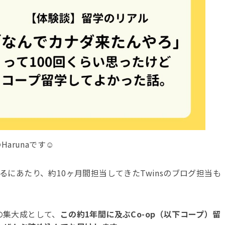
arunaです☺️
るにあたり、約10ヶ月間担当してきたTwinsのブログ担当も
の集大成として、
この約1年間に及ぶCo-op（以下コープ）留