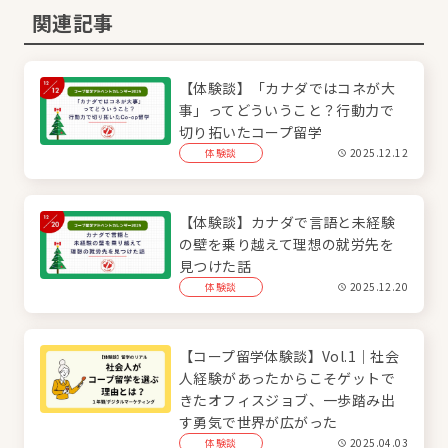
関連記事
【体験談】「カナダではコネが大
事」ってどういうこと？行動力で
切り拓いたコープ留学
体験談
2025.12.12
【体験談】カナダで言語と未経験
の壁を乗り越えて理想の就労先を
見つけた話
体験談
2025.12.20
【コープ留学体験談】Vol.1｜社会
人経験があったからこそゲットで
きたオフィスジョブ、一歩踏み出
す勇気で世界が広がった
体験談
2025.04.03