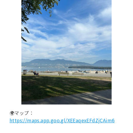
🌍マップ：
https://maps.app.goo.gl/XEEaqexEFdZjCAim6