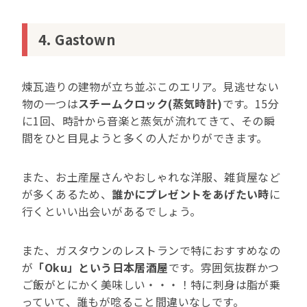
4. Gastown
煉瓦造りの建物が立ち並ぶこのエリア。見逃せない
物の一つは
スチームクロック(蒸気時計)
です。15分
に1回、時計から音楽と蒸気が流れてきて、その瞬
間をひと目見ようと多くの人だかりができます。
また、お土産屋さんやおしゃれな洋服、雑貨屋など
が多くあるため、
誰かにプレゼントをあげたい時
に
行くといい出会いがあるでしょう。
また、ガスタウンのレストランで特におすすめなの
が
「Oku」という日本居酒屋
です。雰囲気抜群かつ
ご飯がとにかく美味しい・・・！特に刺身は脂が乗
っていて、誰もが唸ること間違いなしです。