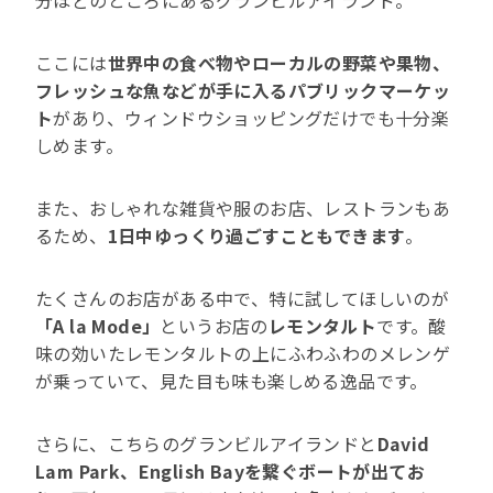
分ほどのところにあるグランビルアイランド。
ここには
世界中の食べ物やローカルの野菜や果物、
フレッシュな魚などが手に入るパブリックマーケッ
ト
があり、ウィンドウショッピングだけでも十分楽
しめます。
また、おしゃれな雑貨や服のお店、レストランもあ
るため、
1日中ゆっくり過ごすこともできます
。
たくさんのお店がある中で、特に試してほしいのが
「A la Mode」
というお店の
レモンタルト
です。酸
味の効いたレモンタルトの上にふわふわのメレンゲ
が乗っていて、見た目も味も楽しめる逸品です。
さらに、こちらのグランビルアイランドと
David
Lam Park、English Bayを繋ぐボートが出てお